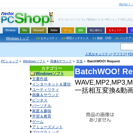
Vector
ト
ダウンロードソフトウェア販売のベクターPCショップで手に入れよう
Windows
Mac
Microsoft
Adobe
ゲーム
漫画
初心者向け
セキュリティ
法
>>
>>
>>
>>
Windowsトップ
セキュリティ
HDDメンテナンス
動画・DVD
バックア
人気セキュリティ
|
デフラグ
|
PD
PCショップ
>
Windowsソフト
>
画像&サウンド
>
音楽
>
BatchWOO! Request
カテゴリー
BatchWOO! Re
Windowsソフト
文書作成
WAVE,MP2,MP3,M
インターネット＆通信
一括相互変換&動
ユーティリティ
画像＆サウンド
ビジネス
パーソナル
家庭＆趣味
学習＆教育
ゲーム
アミューズメント
プログラミング