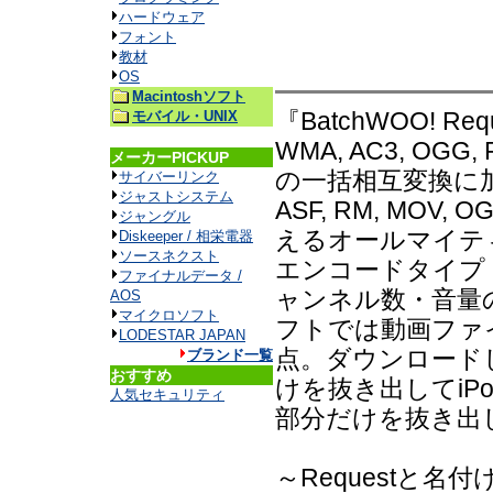
ハードウェア
フォント
教材
OS
Macintoshソフト
『BatchWOO! Req
モバイル・UNIX
WMA, AC3, O
メーカーPICKUP
の一括相互変換に加え、
サイバーリンク
ジャストシステム
ASF, RM, MOV
ジャングル
えるオールマイテ
Diskeeper / 相栄電器
ソースネクスト
エンコードタイプ
ファイナルデータ /
ャンネル数・音量
AOS
マイクロソフト
フトでは動画ファ
LODESTAR JAPAN
点。ダウンロード
ブランド一覧
おすすめ
けを抜き出してiP
人気セキュリティ
部分だけを抜き出
～Requestと