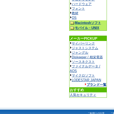
ハードウェア
フォント
教材
OS
Macintoshソフト
モバイル・UNIX
メーカーPICKUP
サイバーリンク
ジャストシステム
ジャングル
Diskeeper / 相栄電器
ソースネクスト
ファイナルデータ /
AOS
マイクロソフト
LODESTAR JAPAN
ブランド一覧
おすすめ
人気セキュリティ
ご利用上の注意
ご