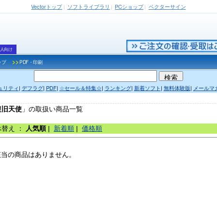
Vector
トップ
|
ソフトライブラリ
|
PCショップ
|
ベクターサイン
人向け
>>
ップ
PDF・印刷
ュリティ
|
デフラグ
|
PDF
|
☆セール＆特集☆
|
ランキング
|
新着ソフト
|
無料体験版
|
メールマ
復旧天使
」の取扱い商品一覧
べ替え ：
人気順
|
新着順
|
価格順
当の商品はありません。