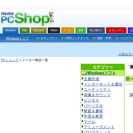
Windows
Mac
Microsoft
Adobe
ゲーム
漫画
初心者向け
セキュリティ
法
>>
>>
>>
>>
Windowsトップ
セキュリティ
HDDメンテナンス
動画・DVD
バックア
人気セキ
PCショップ
> メーカー商品一覧
「
カテゴリー
Windowsソフト
並
文書作成
インターネット＆通信
ユーティリティ
該
画像＆サウンド
ビジネス
パーソナル
家庭＆趣味
学習＆教育
ゲーム
アミューズメント
プログラミング