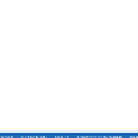
利用の手順
個人情報の取り扱い
お問合せ先
通信販売法に基づく表示(会社概要)
利用者