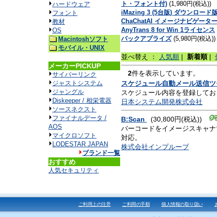
ト・フォント付)
(1,980円(税込))
ハードウェア
iMazing 3 (5台版) ダウンロード
フォント
ChaChatAI イメージナビゲータ
教材
AnyTrans 8 for Win 1ライセンス
OS
バックアプライズ
(5,980円(税込))
Macintoshソフト
モバイル・UNIX
並べ替え ：
人気順
|
新着順
|
メーカーPICKUP
2
件を表示しています。
サイバーリンク
ジャストシステム
スケジュール自動メール送信ツ
ジャングル
スケジュール内容を登録してお
Diskeeper / 相栄電器
日本システム開発株式会社
ソースネクスト
ファイナルデータ /
B:Scan
(30,800円(税込))
AOS
バーコードをイメージスキャナで認識で
マイクロソフト
対応。
LODESTAR JAPAN
株式会社インプルーブ
ブランド一覧
おすすめ
人気セキュリティ
ご利用上の注意
ご利用の手順
個人情報の取り扱い