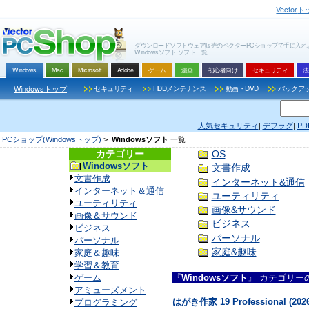
Vector
ト
ダウンロードソフトウェア販売のベクターPCショップで手に入れ
Windowsソフト
ソフト一覧
Windows
Mac
Microsoft
Adobe
ゲーム
漫画
初心者向け
セキュリティ
法
>>
>>
>>
>>
Windowsトップ
セキュリティ
HDDメンテナンス
動画・DVD
バックア
人気セキュリティ
|
デフラグ
|
PD
PCショップ(Windowsトップ)
>
Windowsソフト
一覧
カテゴリー
OS
Windowsソフト
文書作成
文書作成
インターネット&通信
インターネット＆通信
ユーティリティ
ユーティリティ
画像&サウンド
画像＆サウンド
ビジネス
ビジネス
パーソナル
パーソナル
家庭&趣味
家庭＆趣味
学習＆教育
ゲーム
『
Windowsソフト
』 カテゴリー
アミューズメント
はがき作家 19 Professional 
プログラミング